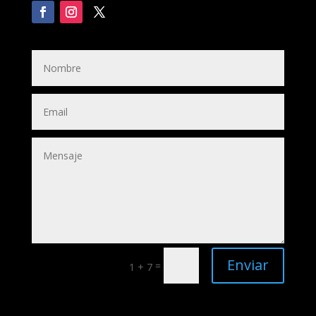
Enviar
=
1 + 7