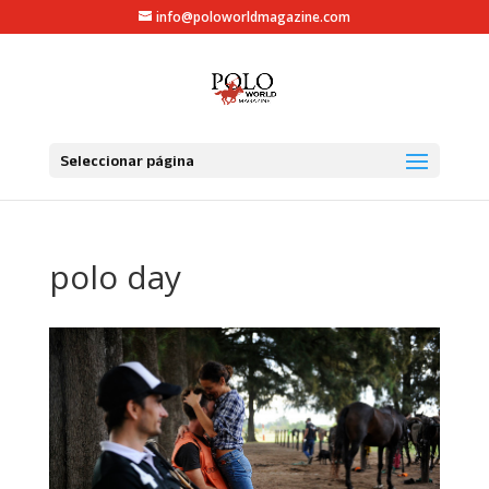
info@poloworldmagazine.com
Seleccionar página
polo day