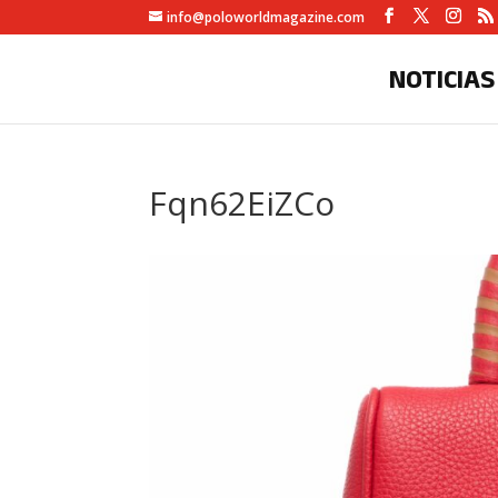
info@poloworldmagazine.com
NOTICIAS
Fqn62EiZCo