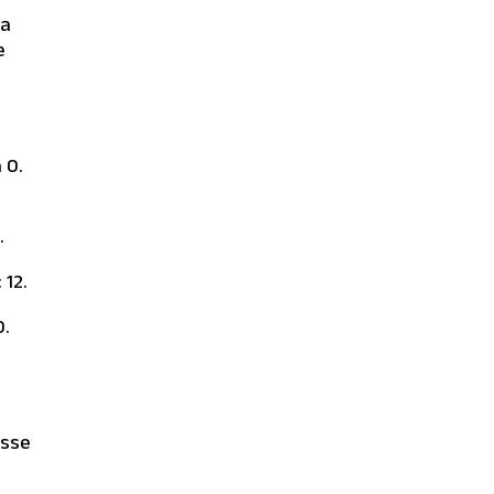
Copa República Argentina
la
de polo tras vencer 16-12 a
e
La Ensenada en una final
disputada en Pilar.
 0.
.
 12.
0.
.
osse
Haras del Sur Polo Cup
2026 culmina en Palermo