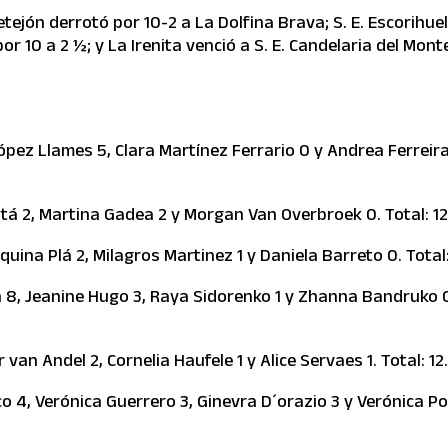
tejón derrotó por 10-2 a La Dolfina Brava; S. E. Escorihue
r 10 a 2 ½; y La Irenita venció a S. E. Candelaria del Mont
López Llames 5, Clara Martínez Ferrario 0 y Andrea Ferreira
stá 2, Martina Gadea 2 y Morgan Van Overbroek 0. Total: 12
quina Plá 2, Milagros Martinez 1 y Daniela Barreto 0. Total:
on 8, Jeanine Hugo 3, Raya Sidorenko 1 y Zhanna Bandruko 
van Andel 2, Cornelia Haufele 1 y Alice Servaes 1. Total: 12
 4, Verónica Guerrero 3, Ginevra D´orazio 3 y Verónica P