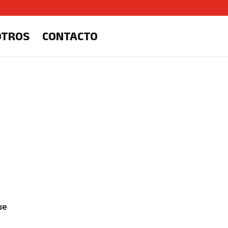
OTROS
CONTACTO
ue
La Dolfina Oriental ganó la