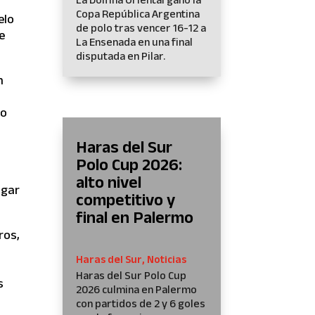
Copa República Argentina
elo
de polo tras vencer 16-12 a
e
La Ensenada en una final
disputada en Pilar.
n
lo
s
Haras del Sur
Polo Cup 2026:
alto nivel
ugar
competitivo y
final en Palermo
ros,
Haras del Sur
,
Noticias
Haras del Sur Polo Cup
s
2026 culmina en Palermo
con partidos de 2 y 6 goles