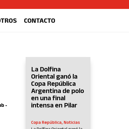
OTROS
CONTACTO
La Dolfina
Oriental ganó la
Copa República
Argentina de polo
en una final
intensa en Pilar
ub -
Copa República
,
Noticias
La Dolfina Oriental ganó la