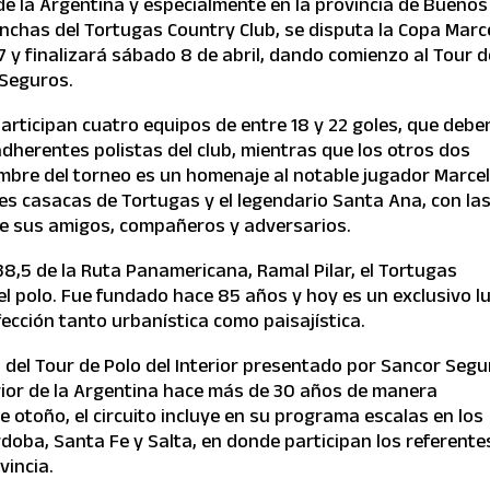
 de la Argentina y especialmente en la provincia de Buenos
canchas del Tortugas Country Club, se disputa la Copa Marc
7 y finalizará sábado 8 de abril, dando comienzo al Tour d
 Seguros.
participan cuatro equipos de entre 18 y 22 goles, que debe
herentes polistas del club, mientras que los otros dos
mbre del torneo es un homenaje al notable jugador Marce
ales casacas de Tortugas y el legendario Santa Ana, con la
de sus amigos, compañeros y adversarios.
38,5 de la Ruta Panamericana, Ramal Pilar, el Tortugas
del polo. Fue fundado hace 85 años y hoy es un exclusivo l
ección tanto urbanística como paisajística.
 del Tour de Polo del Interior presentado por Sancor Segu
nterior de la Argentina hace más de 30 años de manera
otoño, el circuito incluye en su programa escalas en los
doba, Santa Fe y Salta, en donde participan los referente
vincia.