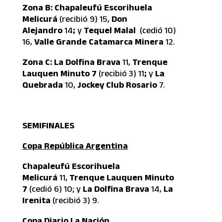
Zona B: Chapaleufú Escorihuela
Melicurá
(recibió 9) 15,
Don
Alejandro
14
;
y
Tequel Malal
(cedió 10)
16,
Valle Grande Catamarca Minera
12.
Zona C:
La Dolfina Brava
11,
Trenque
Lauquen Minuto 7
(recibió 3) 11
;
y
La
Quebrada
10,
Jockey Club Rosario
7.
SEMIFINALES
Copa República Argentina
Chapaleufú Escorihuela
Melicurá
11,
Trenque Lauquen Minuto
7
(cedió 6) 10; y
La Dolfina Brava
14,
La
Irenita
(recibió 3) 9.
Copa Diario La Nación