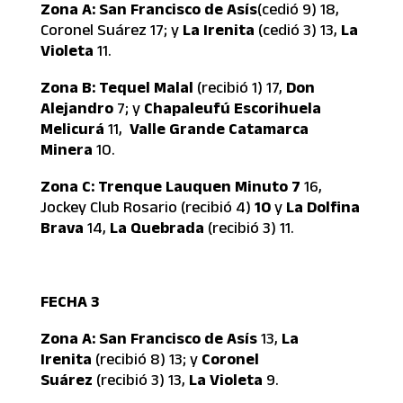
Zona A: San Francisco de Asís
(cedió 9) 18,
Coronel Suárez 17; y
La Irenita
(cedió 3) 13,
La
Violeta
11.
Zona B: Tequel Malal
(recibió 1) 17,
Don
Alejandro
7; y
Chapaleufú Escorihuela
Melicurá
11,
Valle Grande Catamarca
Minera
10.
Zona C: Trenque Lauquen Minuto 7
16,
Jockey Club Rosario (recibió 4)
10
y
La Dolfina
Brava
14,
La Quebrada
(recibió 3) 11.
FECHA 3
Zona A:
San Francisco de Asís
13,
La
Irenita
(recibió 8) 13; y
Coronel
Suárez
(recibió 3) 13,
La Violeta
9.