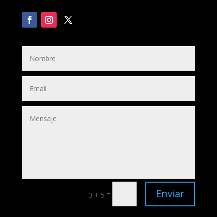
Enviar
=
3 + 5