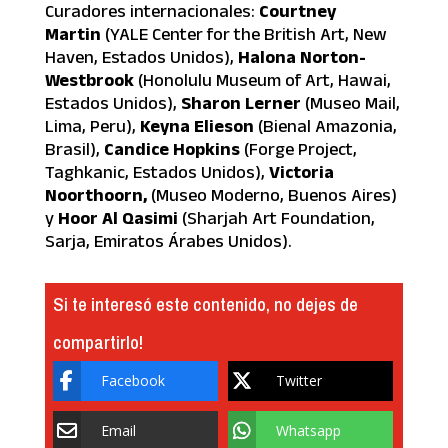
Curadores internacionales:
Courtney
Martin
(YALE Center for the British Art, New
Haven, Estados Unidos),
Halona Norton-
Westbrook
(Honolulu Museum of Art, Hawai,
Estados Unidos),
Sharon Lerner
(Museo Mail,
Lima, Peru),
Keyna Elieson
(Bienal Amazonia,
Brasil),
Candice Hopkins
(Forge Project,
Taghkanic, Estados Unidos),
Victoria
Noorthoorn,
(Museo Moderno, Buenos Aires)
y
Hoor Al Qasimi
(Sharjah Art Foundation,
Sarja, Emiratos Árabes Unidos).
Si te interesó este contenido, no dejes de
compartirlo!
Facebook
Twitter
Email
Whatsapp