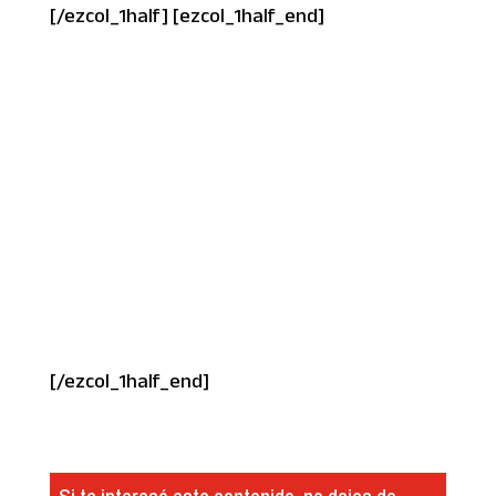
[/ezcol_1half] [ezcol_1half_end]
[/ezcol_1half_end]
Si te interesó este contenido, no dejes de