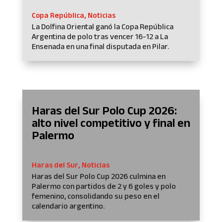
Copa República
,
Noticias
La Dolfina Oriental ganó la Copa República
Argentina de polo tras vencer 16-12 a La
Ensenada en una final disputada en Pilar.
Haras del Sur Polo Cup 2026:
alto nivel competitivo y final en
Palermo
Haras del Sur
,
Noticias
Haras del Sur Polo Cup 2026 culmina en
Palermo con partidos de 2 y 6 goles y polo
femenino, consolidando su peso en el
calendario argentino.