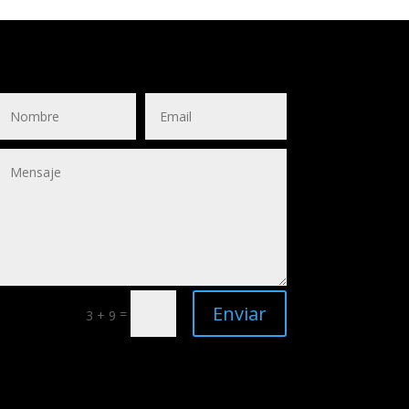
Enviar
=
3 + 9