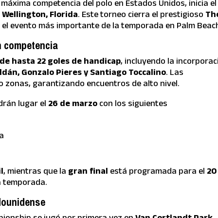
a máxima competencia del polo en Estados Unidos, inicia el
 Wellington, Florida
. Este torneo cierra el prestigioso
Th
 el evento más importante de la temporada en Palm Beac
en competencia
 de hasta 22 goles de handicap
, incluyendo la incorporac
oldán, Gonzalo Pieres y Santiago Toccalino
. Las
o zonas, garantizando encuentros de alto nivel.
drán lugar el
26 de marzo
con los siguientes
ra
l
, mientras que la
gran final
está programada para el
20
la temporada.
adounidense
pionship se jugó por primera vez en
Van Cortlandt Park,