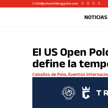
info@poloworldmagazine.com
NOTICIAS
El US Open Po
define la tem
Caballos de Polo
,
Eventos Internaci