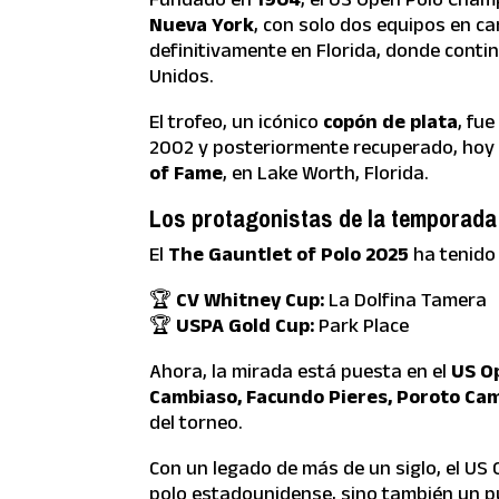
Nueva York
, con solo dos equipos en c
definitivamente en Florida, donde contin
Unidos.
El trofeo, un icónico
copón de plata
, fu
2002 y posteriormente recuperado, hoy 
of Fame
, en Lake Worth, Florida.
Los protagonistas de la temporada
El
The Gauntlet of Polo 2025
ha tenido
🏆
CV Whitney Cup:
La Dolfina Tamera
🏆
USPA Gold Cup:
Park Place
Ahora, la mirada está puesta en el
US O
Cambiaso, Facundo Pieres, Poroto Cam
del torneo.
Con un legado de más de un siglo, el US
polo estadounidense, sino también un pu