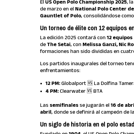
El
US Open Polo Championship 2025
, l
de marzo en el
National Polo Center de
Gauntlet of Polo
, consolidándose como
Un torneo de élite con 12 equipos 
La edición 2025 contará con
12 equipos
de
The Setai
, con
Melissa Ganzi, Nic R
formaciones han sido divididas en cuatr
Los partidos inaugurales del torneo ten
enfrentamientos:
12 PM:
Globalport 🆚 La Dolfina Tame
4 PM:
Clearwater 🆚 BTA
Las
semifinales
se jugarán el
16 de abri
abril
, donde se definirá al campeón de 
Un siglo de historia en el polo est
Fundado en
1904
, el US Open Polo Cham