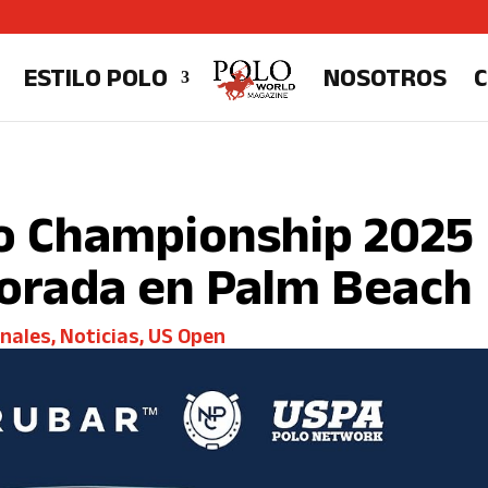
ESTILO POLO
NOSOTROS
lo Championship 2025
porada en Palm Beach
onales
,
Noticias
,
US Open