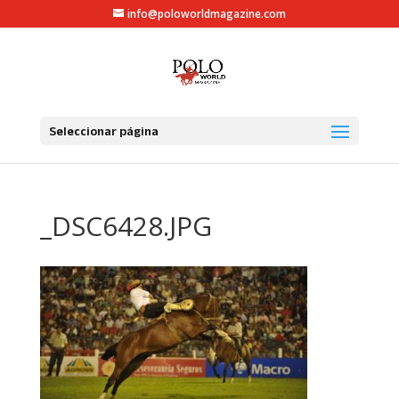
info@poloworldmagazine.com
Seleccionar página
_DSC6428.JPG