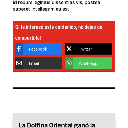
id rebum legimus dissentias vis, postea
saperet intellegam ea est.
Si te interesó este contenido, no dejes de
compartirlo!
Facebook
Twitter
Email
Whatsapp
La Dolfina Oriental ganó la