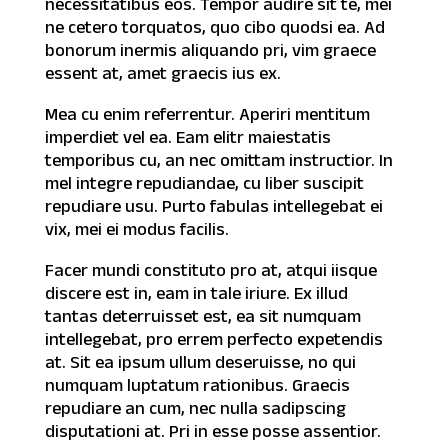
necessitatibus eos. Tempor audire sit te, mei
ne cetero torquatos, quo cibo quodsi ea. Ad
bonorum inermis aliquando pri, vim graece
essent at, amet graecis ius ex.
Mea cu enim referrentur. Aperiri mentitum
imperdiet vel ea. Eam elitr maiestatis
temporibus cu, an nec omittam instructior. In
mel integre repudiandae, cu liber suscipit
repudiare usu. Purto fabulas intellegebat ei
vix, mei ei modus facilis.
Facer mundi constituto pro at, atqui iisque
discere est in, eam in tale iriure. Ex illud
tantas deterruisset est, ea sit numquam
intellegebat, pro errem perfecto expetendis
at. Sit ea ipsum ullum deseruisse, no qui
numquam luptatum rationibus. Graecis
repudiare an cum, nec nulla sadipscing
disputationi at. Pri in esse posse assentior.