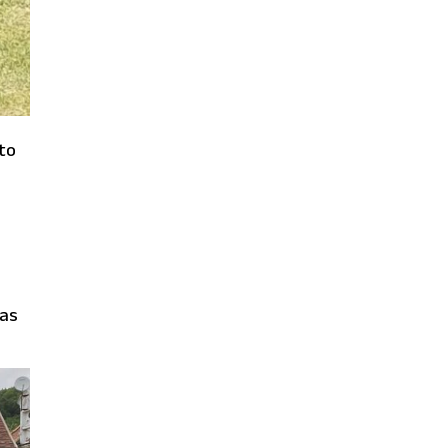
lto
las