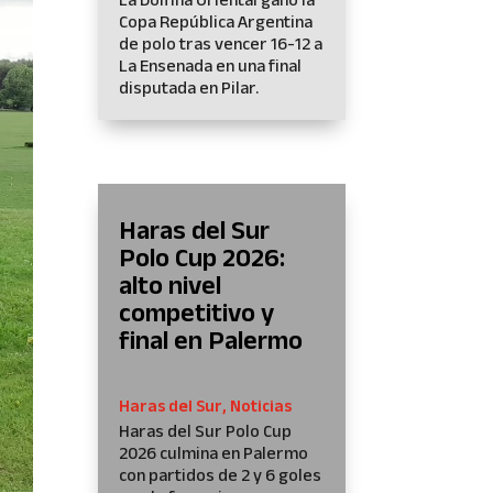
Copa República Argentina
de polo tras vencer 16-12 a
La Ensenada en una final
disputada en Pilar.
Haras del Sur
Polo Cup 2026:
alto nivel
competitivo y
final en Palermo
Haras del Sur
,
Noticias
Haras del Sur Polo Cup
2026 culmina en Palermo
con partidos de 2 y 6 goles