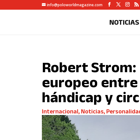
info@poloworldmagazine.com
NOTICIAS
Robert Strom: p
europeo entre 
hándicap y circ
Internacional
,
Noticias
,
Personalida