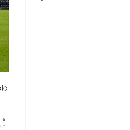
olo
 la
 de