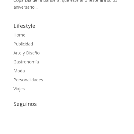
Copa Día de la Bandera, que este año festejará su 53°
aniversario....
Lifestyle
Home
Publicidad
Arte y Diseño
Gastronomía
Moda
Personalidades
Viajes
Seguinos