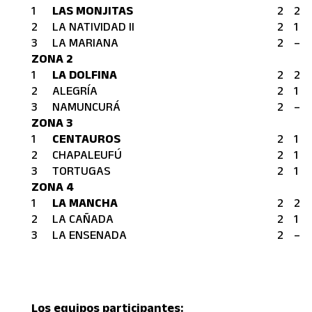
1
LAS MONJITAS
2
2
2
LA NATIVIDAD II
2
1
3
LA MARIANA
2
–
ZONA 2
1
LA DOLFINA
2
2
2
ALEGRÍA
2
1
3
NAMUNCURÁ
2
–
ZONA 3
1
CENTAUROS
2
1
2
CHAPALEUFÚ
2
1
3
TORTUGAS
2
1
ZONA 4
1
LA MANCHA
2
2
2
LA CAÑADA
2
1
3
LA ENSENADA
2
–
Los equipos participantes: