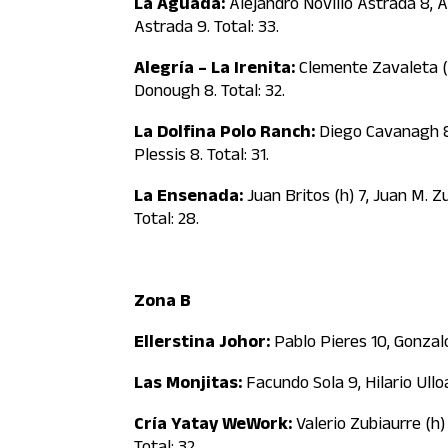
La Aguada:
Alejandro Novillo Astrada 8, A
Astrada 9. Total: 33.
Alegría – La Irenita:
Clemente Zavaleta (n
Donough 8. Total: 32.
La Dolfina Polo Ranch:
Diego Cavanagh 8, 
Plessis 8. Total: 31.
La Ensenada:
Juan Britos (h) 7, Juan M. Z
Total: 28.
Zona B
Ellerstina Johor:
Pablo Pieres 10, Gonzalo
Las Monjitas:
Facundo Sola 9, Hilario Ulloa
Cría Yatay WeWork:
Valerio Zubiaurre (h) 
Total: 32.