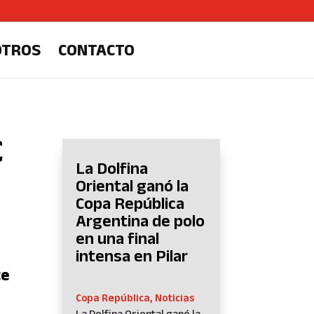
OTROS
CONTACTO
C
La Dolfina
Oriental ganó la
Copa República
Argentina de polo
en una final
intensa en Pilar
te
Copa República
,
Noticias
La Dolfina Oriental ganó la