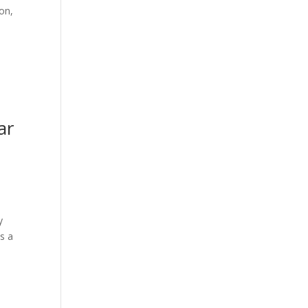
on,
ar
y
s a