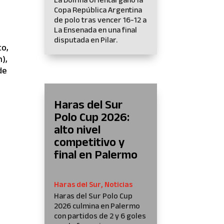
Copa República Argentina
de polo tras vencer 16-12 a
La Ensenada en una final
disputada en Pilar.
to,
),
de
Haras del Sur
Polo Cup 2026:
alto nivel
competitivo y
final en Palermo
Haras del Sur
,
Noticias
Haras del Sur Polo Cup
2026 culmina en Palermo
con partidos de 2 y 6 goles