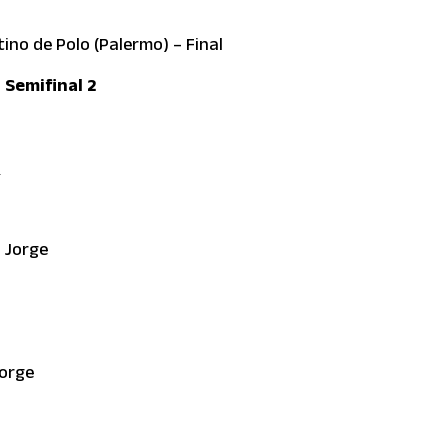
no de Polo (Palermo) – Final
 Semifinal 2
:
n Jorge
Jorge