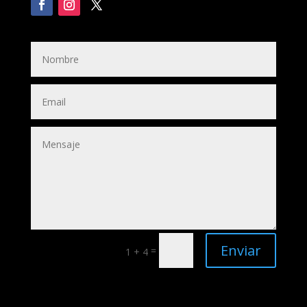
Enviar
=
1 + 4