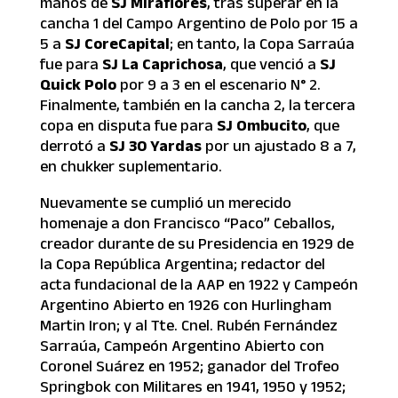
manos de
SJ Miraflores
, tras superar en la
cancha 1 del Campo Argentino de Polo por 15 a
5 a
SJ CoreCapital
; en tanto, la Copa Sarraúa
fue para
SJ La Caprichosa
, que venció a
SJ
Quick Polo
por 9 a 3 en el escenario N° 2.
Finalmente, también en la cancha 2, la tercera
copa en disputa fue para
SJ Ombucito
, que
derrotó a
SJ 30 Yardas
por un ajustado 8 a 7,
en chukker suplementario.
Nuevamente se cumplió un merecido
homenaje a don Francisco “Paco” Ceballos,
creador durante de su Presidencia en 1929 de
la Copa República Argentina; redactor del
acta fundacional de la AAP en 1922 y Campeón
Argentino Abierto en 1926 con Hurlingham
Martin Iron; y al Tte. Cnel. Rubén Fernández
Sarraúa, Campeón Argentino Abierto con
Coronel Suárez en 1952; ganador del Trofeo
Springbok con Militares en 1941, 1950 y 1952;