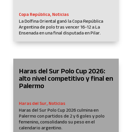
Copa República
,
Noticias
La Dolfina Oriental ganó la Copa República
Argentina de polo tras vencer 16-12 a La
Ensenada en una final disputada en Pilar.
Haras del Sur Polo Cup 2026:
alto nivel competitivo y final en
Palermo
Haras del Sur
,
Noticias
Haras del Sur Polo Cup 2026 culmina en
Palermo con partidos de 2 y 6 goles y polo
femenino, consolidando su peso en el
calendario argentino.