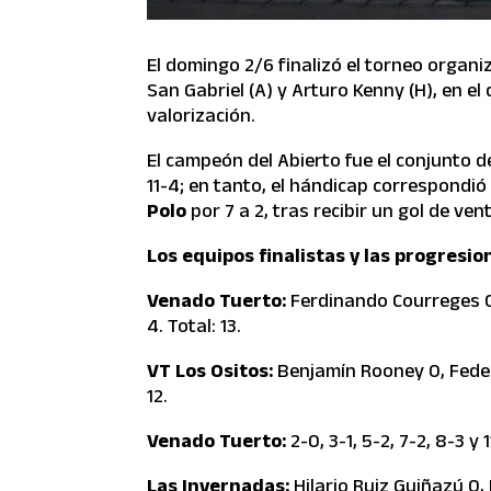
El domingo 2/6 finalizó el torneo organi
San Gabriel (A) y Arturo Kenny (H), en el
valorización.
El campeón del Abierto fue el conjunto 
11-4; en tanto, el hándicap correspondió
Polo
por 7 a 2, tras recibir un gol de ve
Los equipos finalistas y las progresio
Venado Tuerto:
Ferdinando Courreges 0,
4. Total: 13.
VT Los Ositos:
Benjamín Rooney 0, Feder
12.
Venado Tuerto:
2-0, 3-1, 5-2, 7-2, 8-3 y 
Las Invernadas:
Hilario Ruiz Guiñazú 0,