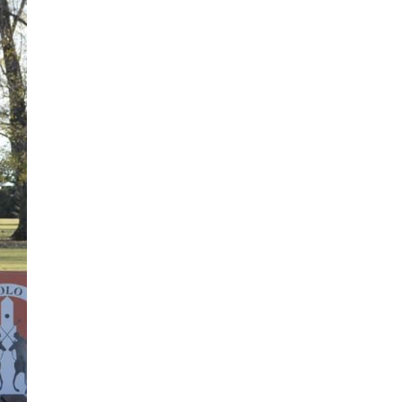
La Dolfina Oriental ganó la
Copa República Argentina
de polo tras vencer 16-12 a
La Ensenada en una final
disputada en Pilar.
Haras del Sur Polo Cup
2026 culmina en Palermo