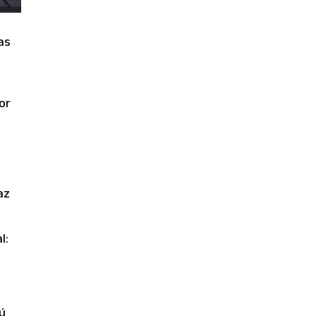
con partidos de 2 y 6 goles
y polo femenino,
consolidando su peso en el
as
calendario argentino.
or
az
l:
zú