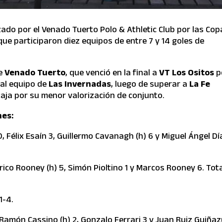
zado por el Venado Tuerto Polo & Athletic Club por las Cop
 que participaron diez equipos de entre 7 y 14 goles de
de
Venado Tuerto
, que venció en la final a
VT Los Ositos
p
 al equipo de
Las Invernadas
, luego de superar a
La Fe
ntaja por su menor valorización de conjunto.
nes:
 Félix Esaín 3, Guillermo Cavanagh (h) 6 y Miguel Ángel Dí
ico Rooney (h) 5, Simón Pioltino 1 y Marcos Rooney 6. Tota
11-4.
 Ramón Cassino (h) 2, Gonzalo Ferrari 3 y Juan Ruiz Guiña