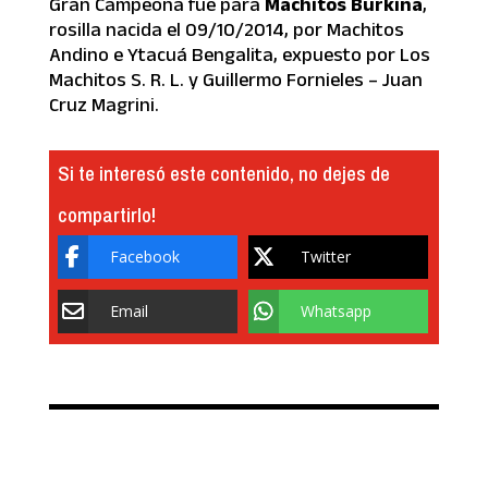
Gran Campeona fue para
Machitos Burkina
,
rosilla nacida el 09/10/2014, por Machitos
Andino e Ytacuá Bengalita, expuesto por Los
Machitos S. R. L. y Guillermo Fornieles – Juan
Cruz Magrini.
Si te interesó este contenido, no dejes de
compartirlo!
Facebook
Twitter
Email
Whatsapp