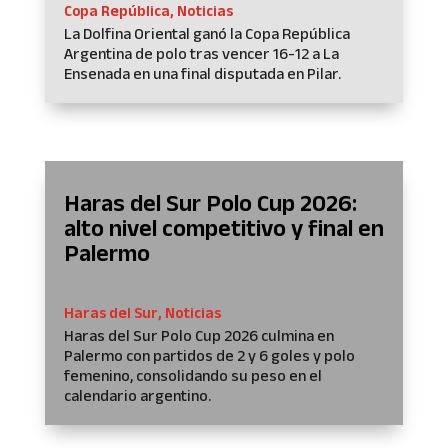
Copa República
,
Noticias
La Dolfina Oriental ganó la Copa República
Argentina de polo tras vencer 16-12 a La
Ensenada en una final disputada en Pilar.
Haras del Sur Polo Cup 2026:
alto nivel competitivo y final en
Palermo
Haras del Sur
,
Noticias
Haras del Sur Polo Cup 2026 culmina en
Palermo con partidos de 2 y 6 goles y polo
femenino, consolidando su peso en el
calendario argentino.