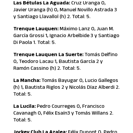
Las Bétulas La Aguada:
Cruz Uranga 0,
Javier Uranga (h) 0, Manuel Novillo Astrada 3
y Santiago Llavallol (h) 2. Total: 5.
Trenque Lauquen:
Máximo Lanz 0, Juan M.
García Grossi 1, Ignacio Arbelbide 3 y Santiago
Di Paola 1. Total: 5.
Trenque Lauquen La Suerte:
Tomás Delfino
0, Teodoro Lacau 1, Bautista García 2 y
Ramón Cassino (h) 2. Total: 5.
La Mancha:
Tomás Bayugar 0, Lucio Gallegos
(h) 1, Bautista Riglos 2 y Nicolás Díaz Alberdi 2.
Total: 5.
La Lucila:
Pedro Courreges 0, Francisco
Cavanagh 0, Félix Esaín3 y Tomás Willans 2.
Total: 5.
Jockey Club La Azalea:
Félix Dupont 0, Pedro