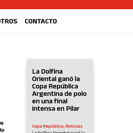
OTROS
CONTACTO
La Dolfina
Oriental ganó la
Copa República
Argentina de polo
en una final
intensa en Pilar
os
Copa República
,
Noticias
do
La Dolfina Oriental ganó la