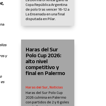
t,
Copa República Argentina
de polo tras vencer 16-12 a
La Ensenada en una final
disputada en Pilar.
ina
ellos
Haras del Sur
Polo Cup 2026:
ros y
alto nivel
competitivo y
final en Palermo
 o
 es
Haras del Sur
,
Noticias
Haras del Sur Polo Cup
2026 culmina en Palermo
con partidos de 2 y 6 goles