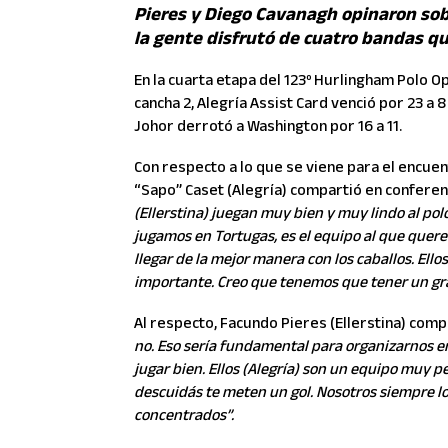
Pieres y Diego Cavanagh opinaron sobr
la gente disfrutó de cuatro bandas q
En la cuarta etapa del 123º Hurlingham Polo Op
cancha 2, Alegría Assist Card venció por 23 a 8
Johor derrotó a Washington por 16 a 11.
Con respecto a lo que se viene para el encuen
“Sapo” Caset (Alegría) compartió en conferen
(Ellerstina) juegan muy bien y muy lindo al pol
jugamos en Tortugas, es el equipo al que que
llegar de la mejor manera con los caballos. Ell
importante. Creo que tenemos que tener un gran
Al respecto, Facundo Pieres (Ellerstina) com
no. Eso sería fundamental para organizarnos en
jugar bien. Ellos (Alegría) son un equipo muy pe
descuidás te meten un gol. Nosotros siempre lo 
concentrados”.