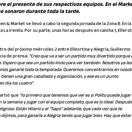
e el presente de sus respectivos equipos. En el Marke
ue sonaron durante toda la tarde.
en & Market se llevó a cabo la segunda jornada de la Zona B. En la
 a La Irenita. Por su parte, unas horas después en cancha 1, Ellerst
tro del próximo miércoles 2 entre Ellesrtina y Alegría, Guillermo
cia de prensa:
“Creo que va a ser un partido muy divertido porque 
o. Espero que sea un partido lindo para ver también. Nosotros ya les
remos ganarle toda la temporada. Queremos concentrarnos en nosot
os tienen una gran caballada y organización, y ese es un punto
 día los cuatro”.
partió que
“lo primero que tenemos que ver es si Polito puede jugar
 la semana y jugar con el equipo completo, que es lo ideal. Después
ligroso. Están Hilario y el “Sapo” adelante, que cada vez que te
dijimos, para ganarle a Alegría tenés que jugar bien. Hay que estar