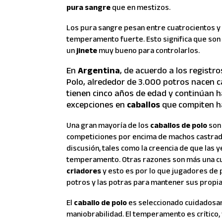
pura sangre
que en mestizos.
Los pura sangre pesan entre cuatrocientos y 
temperamento fuerte. Esto significa que so
un
jinete
muy bueno para controlarlos.
En
Argentina
, de acuerdo a los registr
Polo, alrededor de 3.000 potros nacen 
tienen cinco años de edad y continúan 
excepciones en
caballos
que compiten ha
Una gran mayoría de los
caballos de polo
son 
competiciones por encima de machos castrados
discusión, tales como la creencia de que las
temperamento. Otras razones son más una cue
criadores
y esto es por lo que jugadores de 
potros y las potras para mantener sus propias
El
caballo de polo
es seleccionado cuidadosam
maniobrabilidad. El temperamento es crítico,