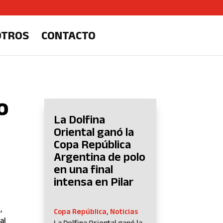
OTROS
CONTACTO
o
La Dolfina
Oriental ganó la
Copa República
Argentina de polo
en una final
intensa en Pilar
,
Copa República
,
Noticias
ual
La Dolfina Oriental ganó la