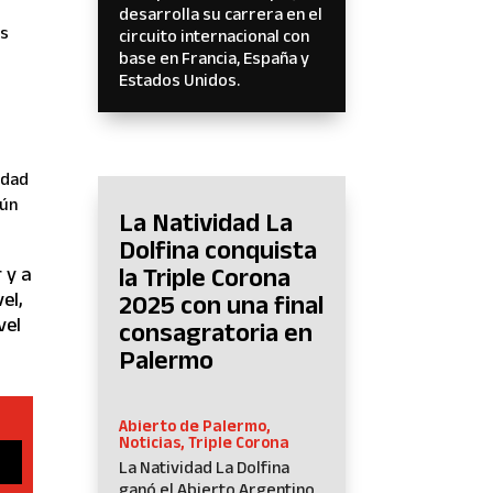
desarrolla su carrera en el
as
circuito internacional con
base en Francia, España y
Estados Unidos.
edad
gún
La Natividad La
Dolfina conquista
la Triple Corona
 y a
el,
2025 con una final
vel
consagratoria en
Palermo
Abierto de Palermo
,
Noticias
,
Triple Corona
La Natividad La Dolfina
ganó el Abierto Argentino