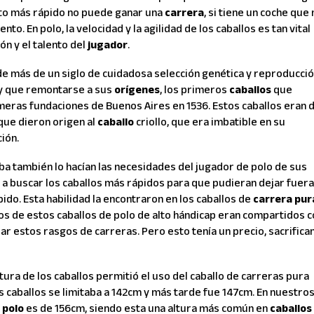
loto más rápido no puede ganar una
carrera
, si tiene un coche que
o. En polo, la velocidad y la agilidad de los caballos es tan vital
ión y el talento del
jugador
.
de más de un siglo de cuidadosa selección genética y reproducció
ay que remontarse a sus
orígenes
, los primeros
caballos
que
meras fundaciones de Buenos Aires en 1536. Estos caballos eran 
que dieron origen al
caballo
criollo, que era imbatible en su
ción.
ba también lo hacían las necesidades del jugador de polo de sus
a buscar los caballos más rápidos para que pudieran dejar fuera
pido. Esta habilidad la encontraron en los caballos de
carrera
pur
os de estos caballos de polo de alto hándicap eran compartidos 
r estos rasgos de carreras. Pero esto tenía un precio, sacrifica
tura de los caballos permitió el uso del caballo de carreras pura
os caballos se limitaba a 142cm y más tarde fue 147cm. En nuestro
 polo
es de 156cm, siendo esta una altura más común en
caballos