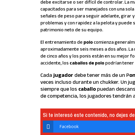
debe excitarse o ser difícil de controlar. La 
capacitados para ser manejados con una sola m
señales de peso para seguir adelante, girar y
problemas y con rapidez a la pelota y puede 
patrimonio neto de su equipo.
El entrenamiento de
polo
comienza generalmen
aproximadamente seis meses a dos años. La ma
de cinco años y los ponis están en su mejor fo
accidente, los
caballos de polo
podrían tener l
Cada
jugador
debe tener más de un P
o
veces incluso durante un chukker. Un ju
siempre que los
caballo
puedan descansa
de competencia, los jugadores tendrán a
Si te interesó este contenido, no dejes de
Facebook