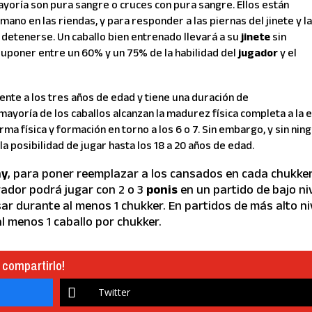
mayoría son pura sangre o cruces con pura sangre. Ellos están
ano en las riendas, y para responder a las piernas del jinete y l
 detenerse. Un caballo bien entrenado llevará a su
jinete
sin
suponer entre un 60% y un 75% de la habilidad del
jugador
y el
te a los tres años de edad y tiene una duración de
yoría de los caballos alcanzan la madurez física completa a la 
rma física y formación en torno a los 6 o 7. Sin embargo, y sin nin
a posibilidad de jugar hasta los 18 a 20 años de edad.
ny
, para poner reemplazar a los cansados en cada chukker
gador podrá jugar con 2 o 3
ponis
en un partido de bajo niv
r durante al menos 1 chukker. En partidos de más alto ni
l menos 1 caballo por chukker.
 compartirlo!
Twitter