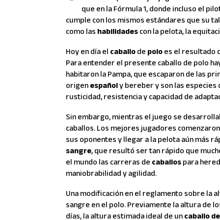
que en la Fórmula 1, donde incluso el pi
cumple con los mismos estándares que su talent
como las
habilidades
con la pelota, la equitac
Hoy en día el
caballo
de
polo
es el resultado 
Para entender el presente caballo de polo h
habitaron la Pampa, que escaparon de las pri
origen
español
y bereber y son las especies 
rusticidad, resistencia y capacidad de adapta
Sin embargo, mientras el juego se desarrolla
caballos. Los mejores jugadores comenzaron 
sus oponentes y llegar a la pelota aún más rá
sangre
, que resultó ser tan rápido que much
el mundo las carreras de
caballos
para hereda
maniobrabilidad y agilidad.
Una modificación en el reglamento sobre la al
sangre en el polo. Previamente la altura de l
días, la altura estimada ideal de un
caballo de