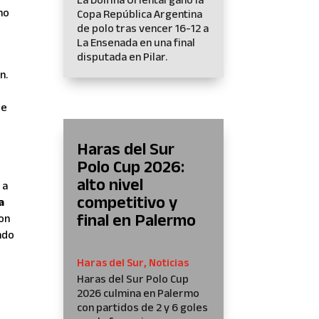
 no
Copa República Argentina
de polo tras vencer 16-12 a
La Ensenada en una final
disputada en Pilar.
n.
de
Haras del Sur
Polo Cup 2026:
alto nivel
 a
competitivo y
a
final en Palermo
con
ndo
Haras del Sur
,
Noticias
Haras del Sur Polo Cup
2026 culmina en Palermo
s
con partidos de 2 y 6 goles