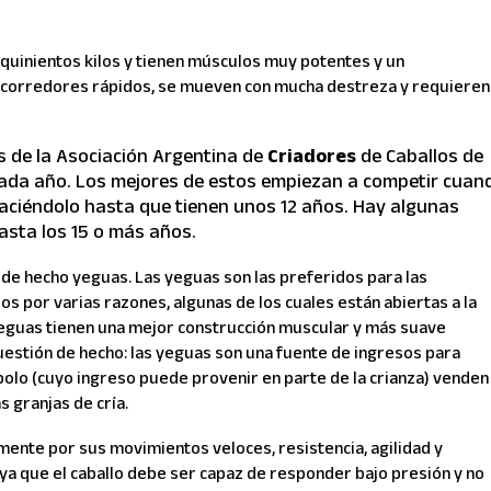
quinientos kilos y tienen músculos muy potentes y un
n corredores rápidos, se mueven con mucha destreza y requieren
os de la Asociación Argentina de
Criadores
de Caballos de
cada año. Los mejores de estos empiezan a competir cuan
haciéndolo hasta que tienen unos 12 años. Hay algunas
sta los 15 o más años.
de hecho yeguas. Las yeguas son las preferidos para las
 por varias razones, algunas de los cuales están abiertas a la
 yeguas tienen una mejor construcción muscular y más suave
stión de hecho: las yeguas son una fuente de ingresos para
polo (cuyo ingreso puede provenir en parte de la crianza) venden
 granjas de cría.
ente por sus movimientos veloces, resistencia, agilidad y
 ya que el caballo debe ser capaz de responder bajo presión y no