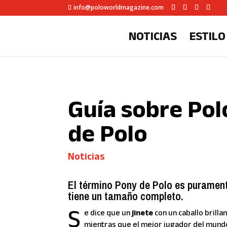
info@poloworldmagazine.com
NOTICIAS
ESTILO
Guía sobre Polo
de Polo
Noticias
El término
Pony de Polo es puramente
tiene un tamaño completo.
S
e dice que un
jinete
con un caballo brill
mientras que el mejor jugador del mund