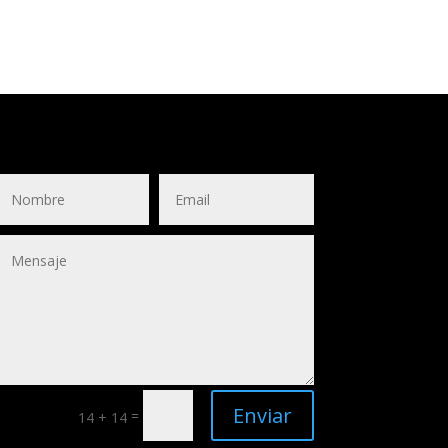
Enviar
=
14 + 14