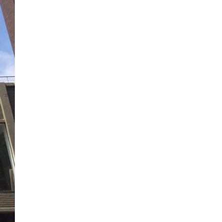
con partidos de 2 y 6 goles
y polo femenino,
consolidando su peso en el
calendario argentino.