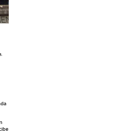
Robert Strom, polista
europeo de hándicap 4,
desarrolla su carrera en el
circuito internacional con
base en Francia, España y
Estados Unidos.
e.
ada
an
cibe