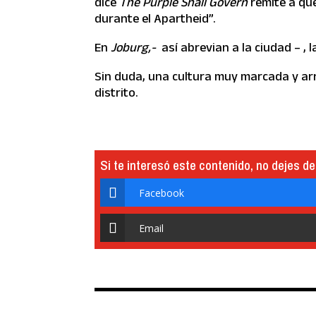
dice
The Purple Shall Govern
remite a qu
durante el Apartheid”.
En
Joburg,-
así abrevian a la ciudad – ,
Sin duda, una cultura muy marcada y arr
distrito.
Si te interesó este contenido, no dejes de
Facebook
Email