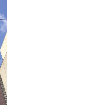
La Dolfina Oriental ganó la
Copa República Argentina
de polo tras vencer 16-12 a
La Ensenada en una final
disputada en Pilar.
Haras del Sur Polo Cup
2026 culmina en Palermo