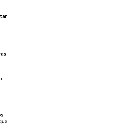
rtar
La Natividad La Dolfina
ganó el Abierto Argentino
y conquistó la Triple
Corona 2025 con un triunfo
17-13 ante Ellerstina en
Palermo.
ras
n
os
 que