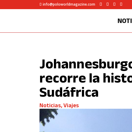
info@poloworldmagazine.com
NOTI
Johannesburgo,
recorre la hist
Sudáfrica
Noticias
,
Viajes