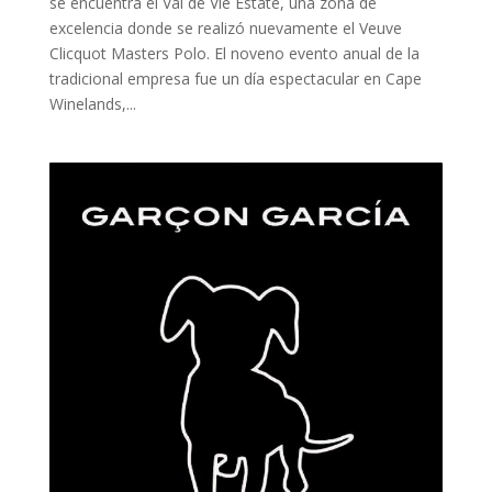
se encuentra el Val de Vie Estate, una zona de
excelencia donde se realizó nuevamente el Veuve
Clicquot Masters Polo. El noveno evento anual de la
tradicional empresa fue un día espectacular en Cape
Winelands,...